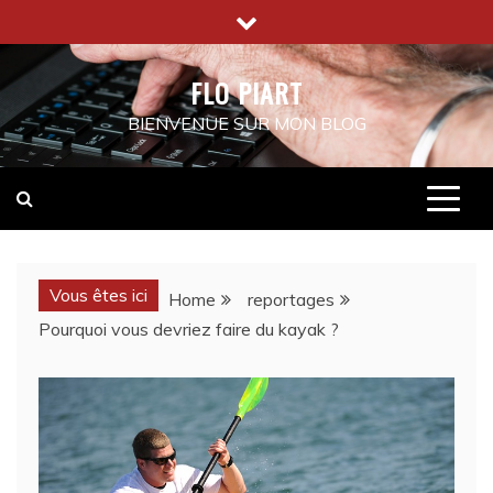
Skip
to
content
FLO PIART
BIENVENUE SUR MON BLOG
Vous êtes ici
Home
reportages
Pourquoi vous devriez faire du kayak ?